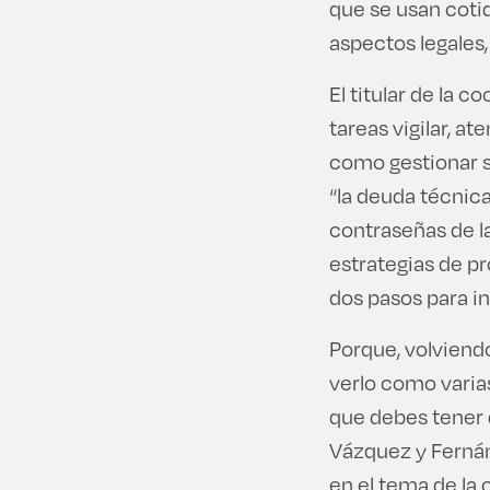
que se usan cotid
aspectos legales,
El titular de la 
tareas vigilar, at
como gestionar s
“la deuda técnica
contraseñas de la
estrategias de p
dos pasos para in
Porque, volviend
verlo como varias
que debes tener d
Vázquez y Fernán
en el tema de la