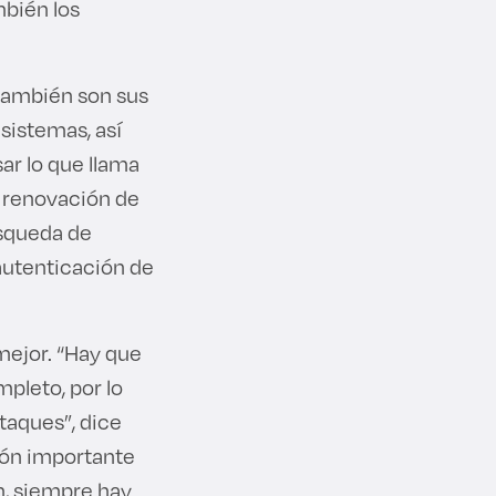
mbién los
 también son sus
 sistemas, así
ar lo que llama
la renovación de
úsqueda de
autenticación de
mejor. “Hay que
mpleto, por lo
taques”, dice
ión importante
n, siempre hay