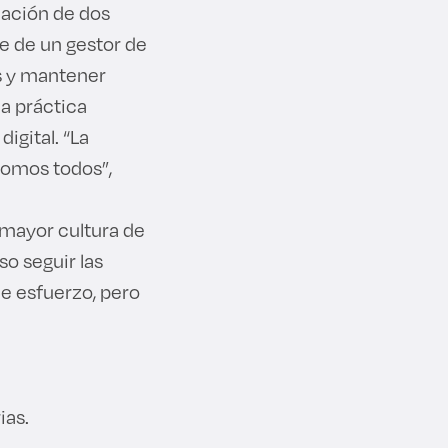
cación de dos
e de un gestor de
us y mantener
la práctica
igital. “La
somos todos”,
 mayor cultura de
so seguir las
de esfuerzo, pero
ias.