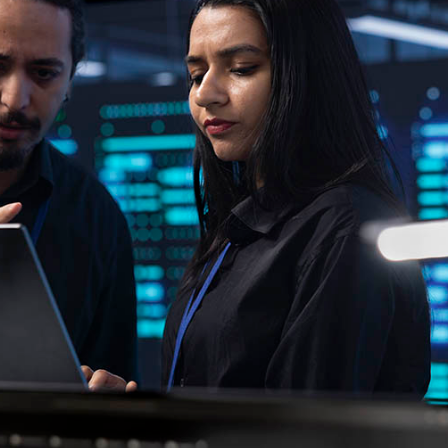
es de interés
Lo más buscado
antes
Carreras
Derecho
aciones
Prepa ITESO
E
Becas
ho
Sustentabilidad