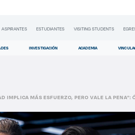
ASPIRANTES
ESTUDIANTES
VISITING STUDENTS
EGRE
ADES
INVESTIGACIÓN
ACADEMIA
VINCULA
lora sitios web, programas académicos, actividades y noti
AD IMPLICA MÁS ESFUERZO, PERO VALE LA PENA”:
Diplomados y
|