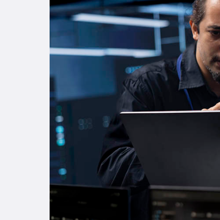
Enlac
Aspir
Becas
Gradu
CRUC
Derec