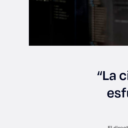
“La 
esf
El direc