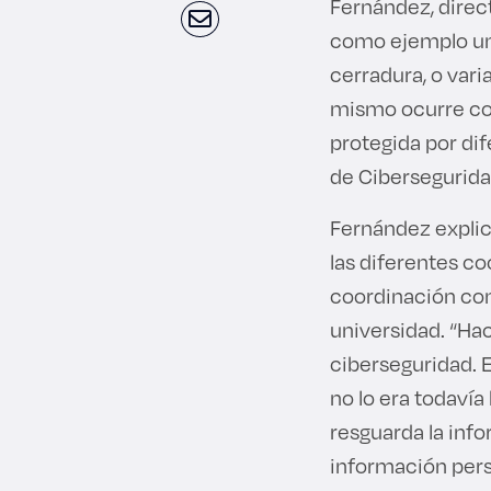
Fernández, direc
como ejemplo una 
cerradura, o vari
mismo ocurre con
protegida por di
de Cibersegurida
Fernández explic
las diferentes co
coordinación con 
universidad. “Ha
ciberseguridad. 
no lo era todavía
resguarda la info
información perso