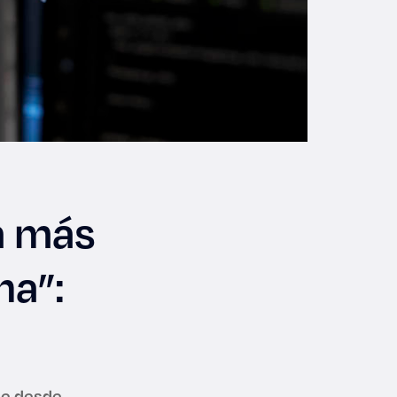
a más
na”:
que desde