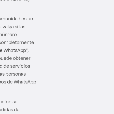
comunidad es un
valga si las
l número
tá completamente
de WhatsApp”,
 puede obtener
d de servicios
Las personas
upos de WhatsApp
ución se
edidas de