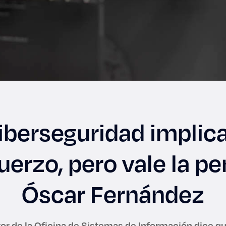
ciberseguridad implic
uerzo, pero vale la pe
Óscar Fernández
tor de la Oficina de Sistemas de Información dice 