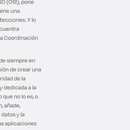
SO (OSI), pone
iene una
tecciones. Y lo
ncuentra
la Coordinación
sde siempre en
sión de crear una
ridad de la
y dedicada a la
que no lo es, o
n, añade,
 datos y la
as aplicaciones