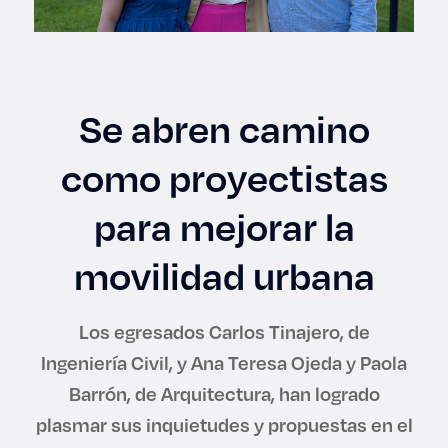
Enlaces de interés
Aspirantes
Se abren camino
Becas
como proyectistas
Graduaciones
para mejorar la
CRUCE
movilidad urbana
Derecho
Los egresados Carlos Tinajero, de
Lo más buscado
Ingeniería Civil, y Ana Teresa Ojeda y Paola
Barrón, de Arquitectura, han logrado
Carreras
plasmar sus inquietudes y propuestas en el