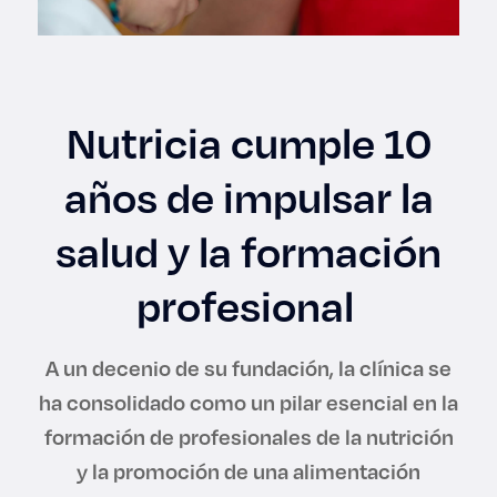
Enlaces de interés
Aspirantes
Nutricia cumple 10
Becas
años de impulsar la
Graduaciones
salud y la formación
CRUCE
profesional
Derecho
A un decenio de su fundación, la clínica se
Lo más buscado
ha consolidado como un pilar esencial en la
formación de profesionales de la nutrición
Carreras
y la promoción de una alimentación