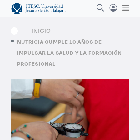
INICIO
NUTRICIA CUMPLE 10 AÑOS DE
Explora sitios web, programas académicos,
IMPULSAR LA SALUD Y LA FORMACIÓN
actividades y noticias
PROFESIONAL
Diplomados y
|