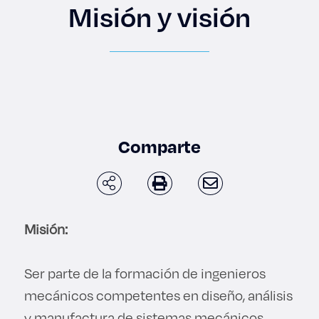
Enlaces de interés
Misión y visión
Aspirantes
Becas
Graduaciones
Comparte
CRUCE
Derecho
Misión:
Lo más buscado
Ser parte de la formación de ingenieros
mecánicos competentes en diseño, análisis
Carreras
y manufactura de sistemas mecánicos,