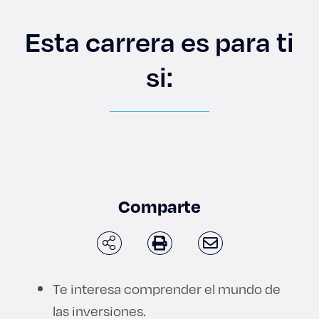
Enlaces de interés
Esta carrera es para ti
Aspirantes
si:
Becas
Graduaciones
CRUCE
Derecho
Comparte
Lo más buscado
Te interesa comprender el mundo de
Carreras
las inversiones.