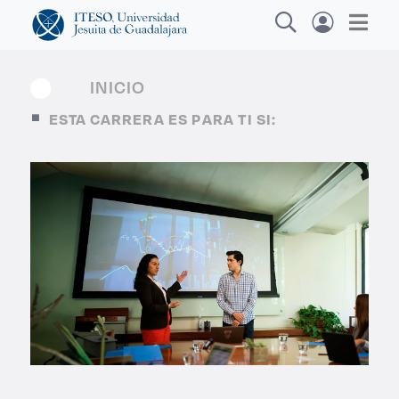
INICIO
ESTA CARRERA ES PARA TI SI:
Explora sitios web, programas académicos,
actividades y noticias
Diplom
|