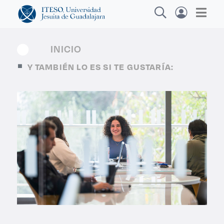
INICIO
Y TAMBIÉN LO ES SI TE GUSTARÍA:
Explora sitios web, programas académicos,
actividades y noticias
C
|