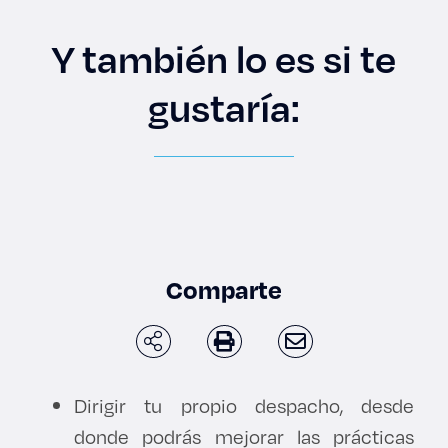
Enlaces de interés
Y también lo es si te
Aspirantes
gustaría:
Becas
Graduaciones
CRUCE
Derecho
Comparte
Lo más buscado
Dirigir tu propio despacho, desde
Carreras
donde podrás mejorar las prácticas