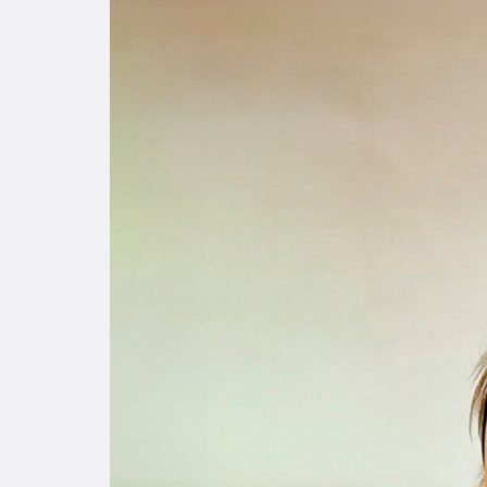
Enlac
Aspir
Becas
Gradu
CRUC
Derec