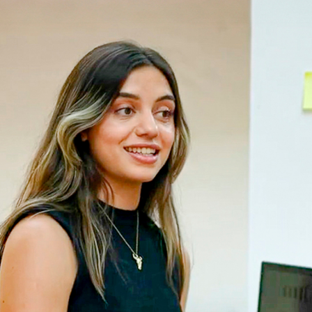
es de interés
Lo más buscado
antes
Carreras
Derecho
aciones
Prepa ITESO
E
Becas
ho
Sustentabilidad