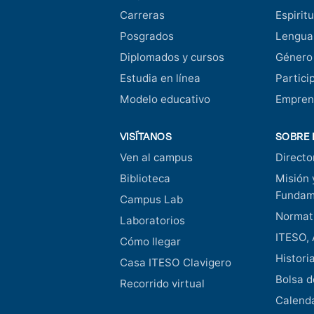
Carreras
Espiritu
Posgrados
Lengua
Diplomados y cursos
Género
Estudia en línea
Partici
Modelo educativo
Empren
VISÍTANOS
SOBRE 
Ven al campus
Directo
Biblioteca
Misión 
Fundam
Campus Lab
Normati
Laboratorios
ITESO, 
Cómo llegar
Histori
Casa ITESO Clavigero
Bolsa d
Recorrido virtual
Calend