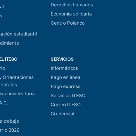
Derechos humanos
al
Economía solidaria
s
Centro Polanco
pación estudiantil
dimiento
EL ITESO
SERVICIOS
rio
Informáticos
y Orientaciones
Pago en línea
entales
Pago express
va universitaria
Servicios ITESO
A.C.
Correo ITESO
a
Credencial
e trabajo
ario 2026