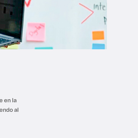
e en la
endo al