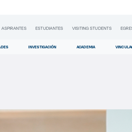
ASPIRANTES
ESTUDIANTES
VISITING STUDENTS
EGRE
ADES
INVESTIGACIÓN
ACADEMIA
VINCULA
lora sitios web, programas académicos, actividades y noti
Diplomados y C
|