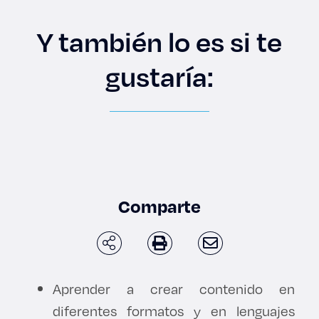
Enlaces de interés
Y también lo es si te
Aspirantes
gustaría:
Becas
Graduaciones
CRUCE
Derecho
Comparte
Lo más buscado
Aprender a crear contenido en
Carreras
diferentes formatos y en lenguajes