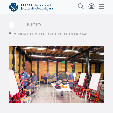
INICIO
Y TAMBIÉN LO ES SI TE GUSTARÍA:
Explora sitios web, programas académicos,
actividades y noticias
Diploma
|