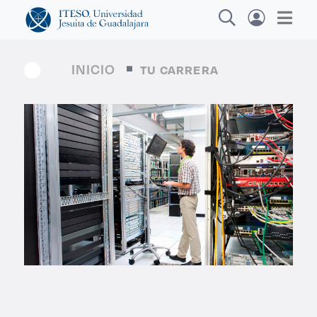
INICIO
TU CARRERA
Explora sitios web, programas académicos,
actividades y noticias
Diplo
|