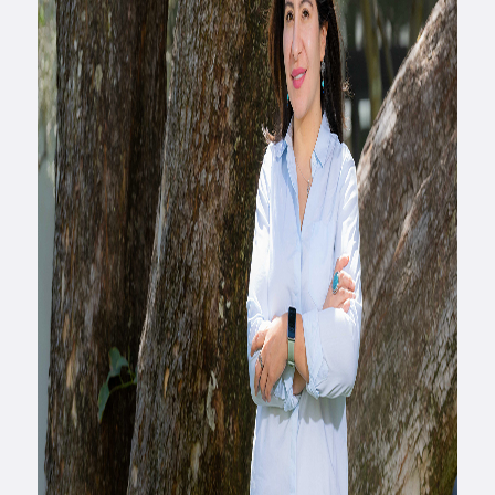
Derecho
Prepa ITESO
Becas
Sustentabilidad