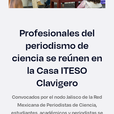
Enlaces de interés
Aspirantes
Profesionales del
Becas
periodismo de
Graduaciones
ciencia se reúnen en
CRUCE
la Casa ITESO
Derecho
Clavigero
Lo más buscado
Convocados por el nodo Jalisco de la Red
Mexicana de Periodistas de Ciencia,
Carreras
estudiantes, académicos y periodistas se