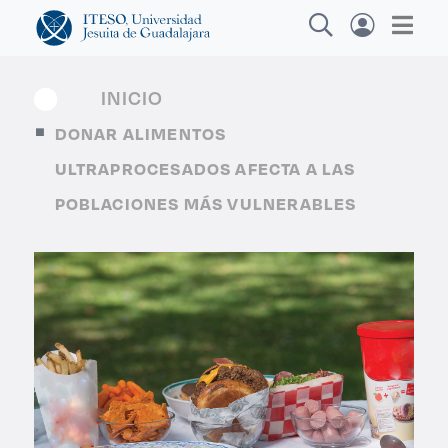
INICIO
DONAR ALIMENTOS
Explora sitios web, programas académicos,
ULTRAPROCESADOS AFECTA A LAS
actividades y noticias
POBLACIONES MÁS VULNERABLES
Diplomados y C
|