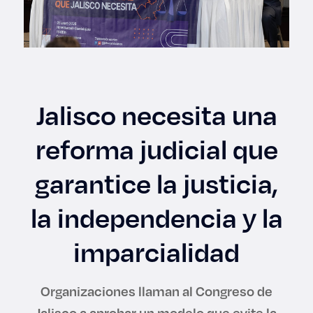
Enlaces de interés
Aspirantes
Becas
Jalisco necesita una
Graduaciones
reforma judicial que
CRUCE
garantice la justicia,
Derecho
la independencia y la
imparcialidad
Lo más buscado
Organizaciones llaman al Congreso de
Carreras
Jalisco a aprobar un modelo que evite la