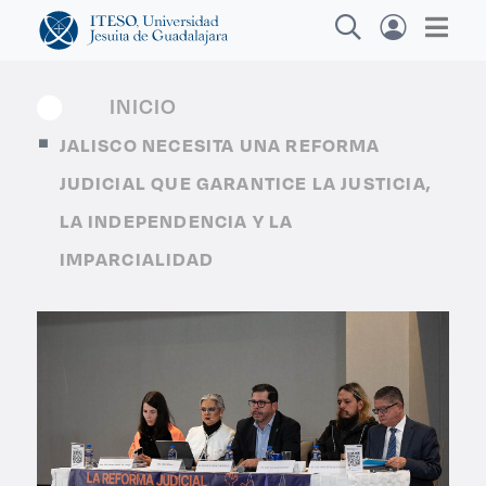
INICIO
JALISCO NECESITA UNA REFORMA
Explora sitios web, programas académicos,
JUDICIAL QUE GARANTICE LA JUSTICIA,
actividades y noticias
LA INDEPENDENCIA Y LA
IMPARCIALIDAD
Diplomados y Cur
|