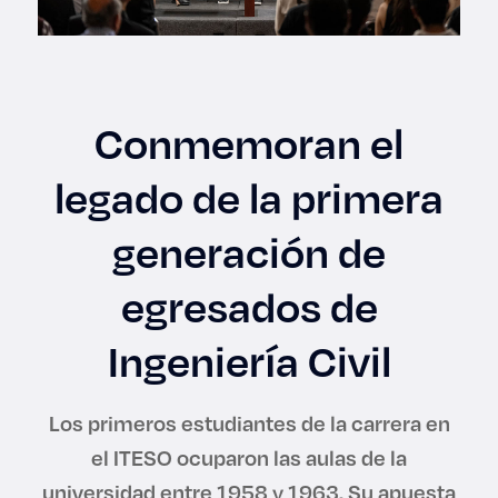
Enlaces de interés
Aspirantes
Conmemoran el
Becas
legado de la primera
Graduaciones
generación de
CRUCE
egresados de
Derecho
Ingeniería Civil
Lo más buscado
Los primeros estudiantes de la carrera en
el ITESO ocuparon las aulas de la
Carreras
universidad entre 1958 y 1963. Su apuesta