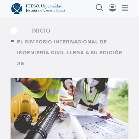
INICIO
EL SIMPOSIO INTERNACIONAL DE
Explora sitios web, programas académicos,
INGENIERÍA CIVIL LLEGA A SU EDICIÓN
actividades y noticias
25
Diplomados y Cu
|