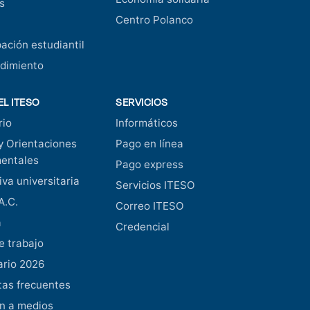
s
Centro Polanco
pación estudiantil
dimiento
EL ITESO
SERVICIOS
rio
Informáticos
y Orientaciones
Pago en línea
entales
Pago express
va universitaria
Servicios ITESO
A.C.
Correo ITESO
a
Credencial
e trabajo
ario 2026
as frecuentes
n a medios