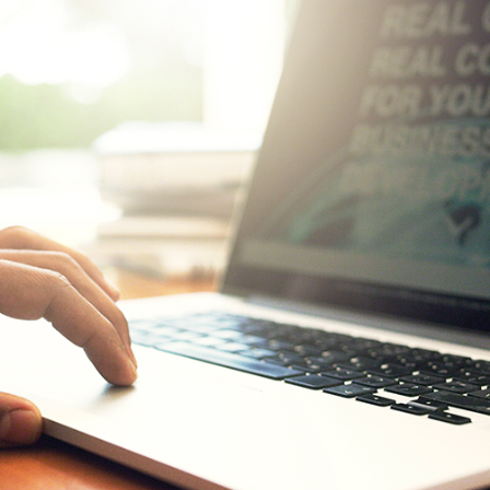
es de interés
Lo más buscado
antes
Carreras
Derecho
aciones
Prepa ITESO
E
Becas
ho
Sustentabilidad