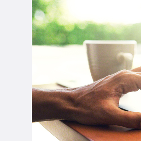
Enlac
Aspir
Becas
Gradu
CRUC
Derec