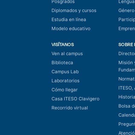
Posgrados
Lengua
Diplomados y cursos
Género
Estudia en línea
Partici
Modelo educativo
Empren
VISÍTANOS
SOBRE 
Ven al campus
Directo
Biblioteca
Misión 
Fundam
Campus Lab
Normati
Laboratorios
ITESO, 
Cómo llegar
Histori
Casa ITESO Clavigero
Bolsa d
Recorrido virtual
Calend
Pregunt
Atenció