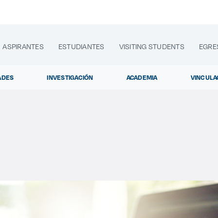
ASPIRANTES
ESTUDIANTES
VISITING STUDENTS
EGRE
ADES
INVESTIGACIÓN
ACADEMIA
VINCULA
lora sitios web, programas académicos, actividades y noti
Diplomados y
|