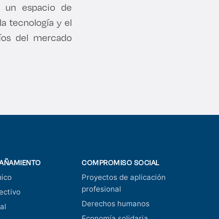
mo un espacio de
la tecnología y el
fíos del mercado
AÑAMIENTO
COMPROMISO SOCIAL
ico
Proyectos de aplicación
profesional
ectivo
Derechos humanos
al
Economía solidaria