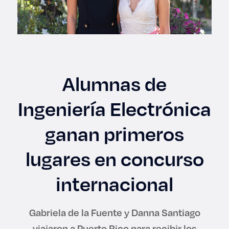
Enlaces de interés
Aspirantes
Becas
Alumnas de
Graduaciones
Ingeniería Electrónica
CRUCE
ganan primeros
Derecho
lugares en concurso
internacional
Lo más buscado
Gabriela de la Fuente y Danna Santiago
Carreras
viajaron a Puerto Rico para recibir los