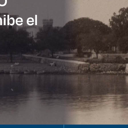
SO
ibe el
es de interés
Lo más buscado
antes
Carreras
Derecho
aciones
Prepa ITESO
E
Becas
ho
Sustentabilidad