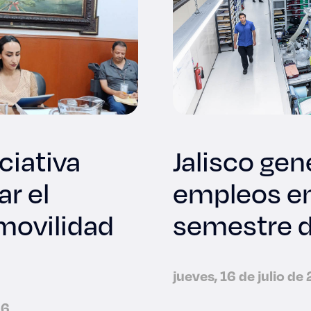
ciativa
Jalisco ge
ar el
empleos en
 movilidad
semestre 
jueves, 16 de julio de
26