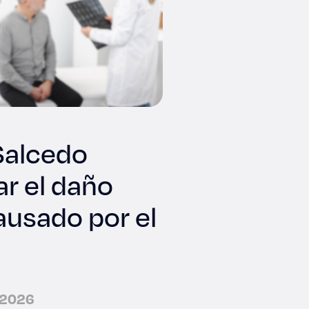
Salcedo
ar el daño
ausado por el
e 2026