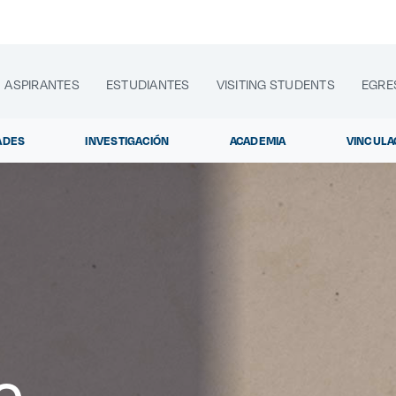
ASPIRANTES
ESTUDIANTES
VISITING STUDENTS
EGRE
ADES
INVESTIGACIÓN
ACADEMIA
VINCULA
lora sitios web, programas académicos, actividades y noti
Diplomados y Curso
|