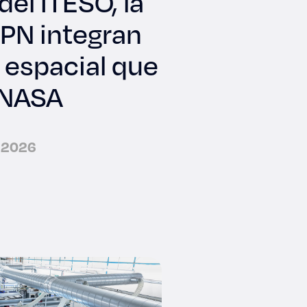
del ITESO, la
IPN integran
 espacial que
a NASA
e 2026