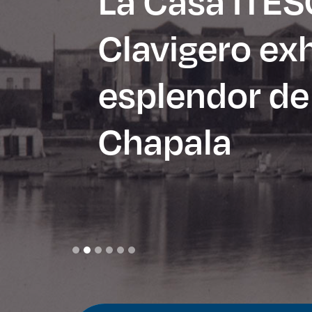
La Casa ITE
Clavigero exh
esplendor de
Enlac
Aspir
Chapala
Becas
Gradu
CRUC
Derec