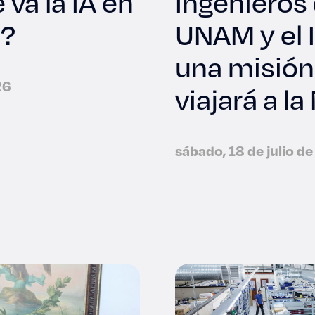
va la IA en
Ingenieros 
s?
UNAM y el 
una misión
26
viajará a l
sábado, 18 de julio d