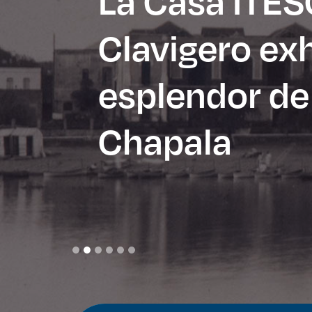
La Casa ITE
Clavigero exh
esplendor de
Enlac
Aspir
Chapala
Becas
Gradu
CRUC
Derec