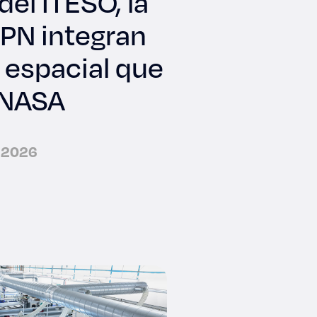
del ITESO, la
IPN integran
 espacial que
a NASA
e 2026