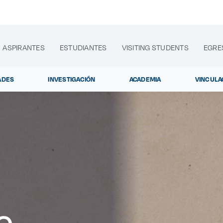
ASPIRANTES
ESTUDIANTES
VISITING STUDENTS
EGRE
ADES
INVESTIGACIÓN
ACADEMIA
VINCULA
lora sitios web, programas académicos, actividades y noti
Diplomados y Cur
|