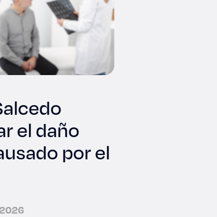
Salcedo
ar el daño
ausado por el
e 2026