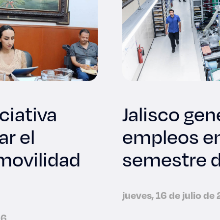
ciativa
Jalisco ge
ar el
empleos en
 movilidad
semestre 
jueves, 16 de julio de
26