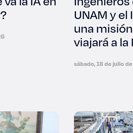
va la IA en
Ingenieros 
s?
UNAM y el 
una misión
26
viajará a l
sábado, 18 de julio d