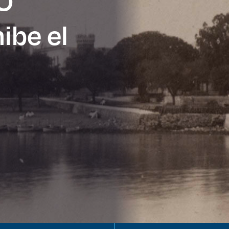
SO
ibe el
es de interés
Lo más buscado
antes
Carreras
Derecho
aciones
Prepa ITESO
E
Becas
ho
Sustentabilidad