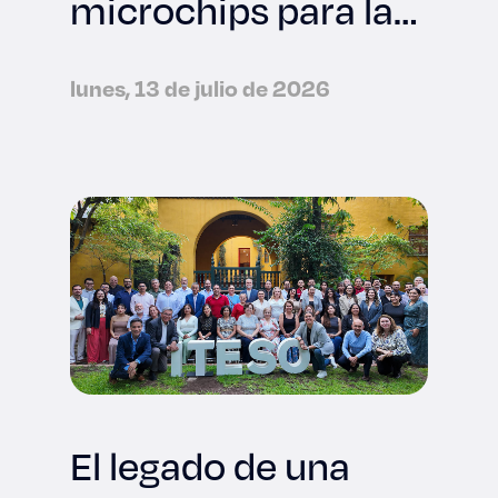
microchips para la
industria
tecnológica
lunes, 13 de julio de 2026
internacional
El legado de una