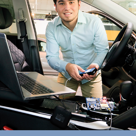
Enlaces de interés
Aspirantes
Becas
Graduaciones
CRUCE
Derecho
Lo más buscado
Carreras