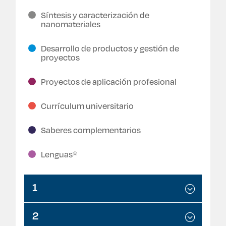
Síntesis y caracterización de
nanomateriales
Desarrollo de productos y gestión de
proyectos
Proyectos de aplicación profesional
Currículum universitario
Saberes complementarios
Lenguas*
1
2
Algoritmos y programación
Cálculo diferencial
Comunicación oral y escrita
Información y autoaprendizaje en la era digital
Introducción a la nanotecnología
Química para ingeniería I
Lenguas