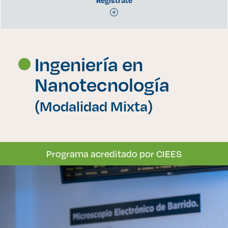
Enlaces de interés
Regístrate
Aspirantes
Ingeniería en
Becas
Nanotecnología
Graduaciones
(Modalidad Mixta)
CRUCE
Derecho
Programa acreditado por CIEES
Lo más buscado
Carreras