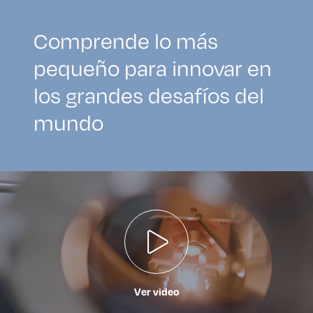
Comprende lo más
pequeño para innovar en
los grandes desafíos del
mundo
Ver video