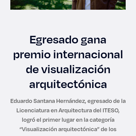
Enlaces de interés
Aspirantes
Egresado gana
Becas
premio internacional
Graduaciones
de visualización
CRUCE
arquitectónica
Derecho
Eduardo Santana Hernández, egresado de la
Lo más buscado
Licenciatura en Arquitectura del ITESO,
logró el primer lugar en la categoría
Carreras
“Visualización arquitectónica” de los