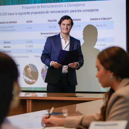
Derecho
Prepa ITESO
Becas
Sustentabilidad