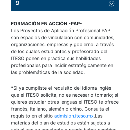
9
Materia complementaria II
Proyecto de aplicación profesional II
Aplicaciones fiscales y laborales
Normas internacionales de información financiera
Desarrollo de habilidades directivas
Contabilidad gubernamental
Materia complementaria III
Materia complementaria IV
Dictamen financiero y fiscal
Estrategias de gobierno corporativo
Materia complementaria V
FORMACIÓN EN ACCIÓN -PAP-
Los Proyectos de Aplicación Profesional PAP
son espacios de vinculación con comunidades,
organizaciones, empresas y gobierno, a través
de los cuales estudiantes y profesorado del
ITESO ponen en práctica sus habilidades
profesionales para incidir estratégicamente en
las problemáticas de la sociedad.
*Si ya cumpliste el requisito del idioma inglés
que el ITESO solicita, no es necesario tomarlo; si
quieres estudiar otras lenguas el ITESO te ofrece
francés, italiano, alemán o chino. Consulta el
requisito en el sitio
admision.iteso.mx
.Las
materias del plan de estudios están sujetas a
actualización constante y puede haber cambios