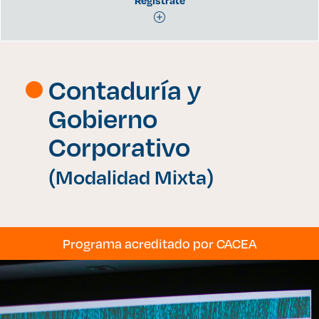
Enlaces de interés
Regístrate
Aspirantes
Contaduría y
Becas
Gobierno
Graduaciones
Corporativo
CRUCE
(Modalidad Mixta)
Derecho
Programa acreditado por CACEA
Lo más buscado
Carreras