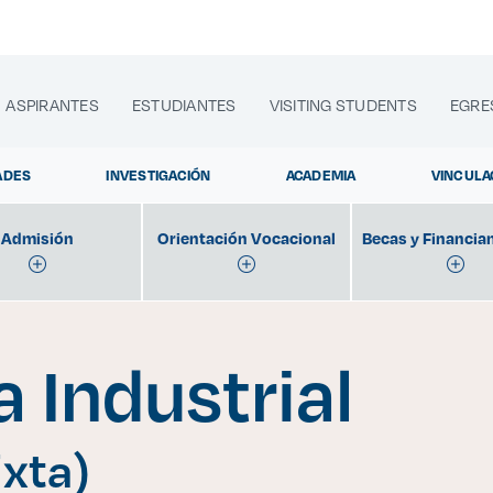
ASPIRANTES
ESTUDIANTES
VISITING STUDENTS
EGRE
ADES
INVESTIGACIÓN
ACADEMIA
VINCULA
Admisión
Orientación Vocacional
Becas y Financia
lora sitios web, programas académicos, actividades y noti
a Industrial
Agenda Ge
|
xta)