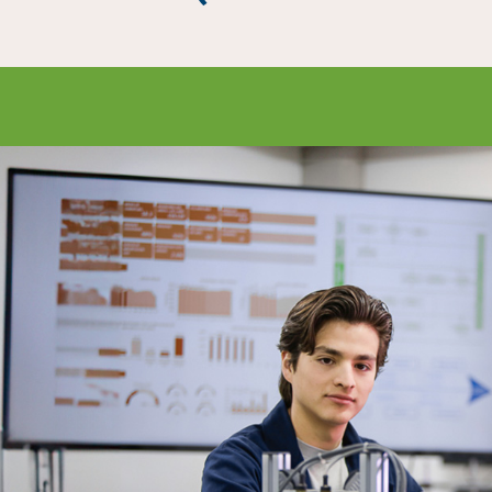
Enlac
Aspir
Becas
Gradu
CRUC
Derec