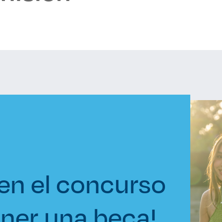
 en el concurso
ner una beca!