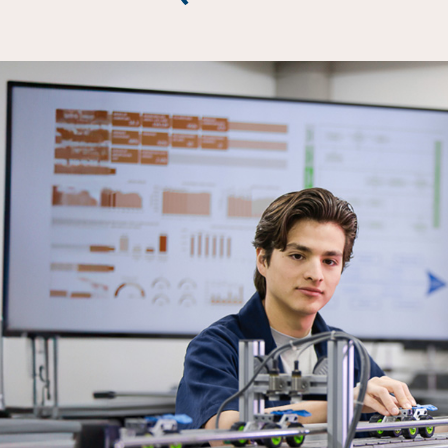
Enlac
Aspir
Becas
Gradu
CRUC
Derec