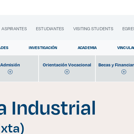
ASPIRANTES
ESTUDIANTES
VISITING STUDENTS
EGRE
ADES
INVESTIGACIÓN
ACADEMIA
VINCULA
Admisión
Orientación Vocacional
Becas y Financia
lora sitios web, programas académicos, actividades y noti
a Industrial
A
|
xta)