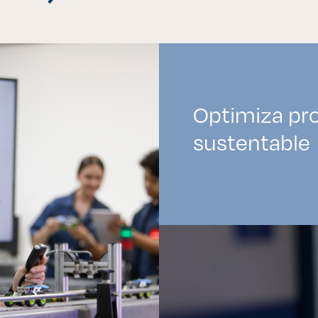
es de interés
Lo más buscado
Optimiza pro
antes
Carreras
sustentable
Derecho
aciones
Prepa ITESO
E
Becas
ho
Sustentabilidad